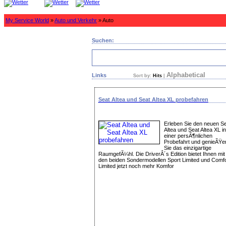
My Service World
»
Auto und Verkehr
» Auto
Suchen:
Alphabetical
Links
Sort by:
Hits
|
Seat Altea und Seat Altea XL probefahren
Erleben Sie den neuen S
Altea und Seat Altea XL in
einer persÃ¶nlichen
Probefahrt und genieÃŸe
Sie das einzigartige
RaumgefÃ¼hl. Die DriverÂ´s Edition bietet Ihnen mit
den beiden Sondermodellen Sport Limited und Comfo
Limited jetzt noch mehr Komfor