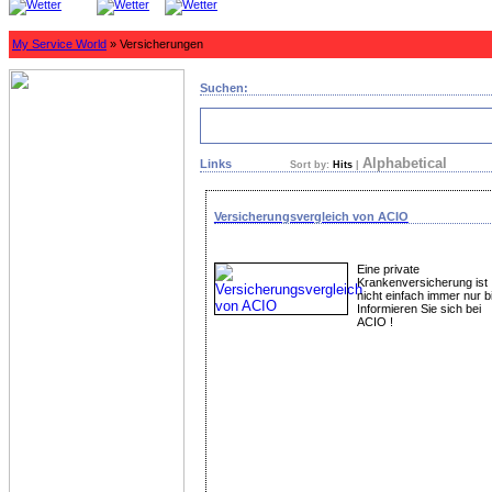
My Service World
» Versicherungen
Suchen:
Alphabetical
Links
Sort by:
Hits
|
Versicherungsvergleich von ACIO
Eine private
Krankenversicherung ist
nicht einfach immer nur bil
Informieren Sie sich bei
ACIO !